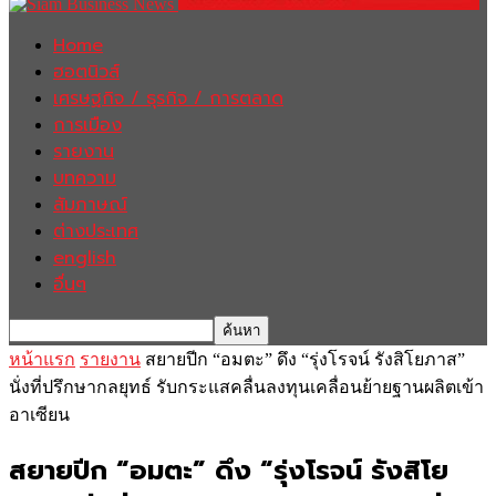
Home
ฮอตนิวส์
เศรษฐกิจ / ธุรกิจ / การตลาด
การเมือง
รายงาน
บทความ
สัมภาษณ์
ต่างประเทศ
english
อื่นๆ
หน้าแรก
รายงาน
สยายปีก “อมตะ” ดึง “รุ่งโรจน์ รังสิโยภาส”
นั่งที่ปรึกษากลยุทธ์ รับกระแสคลื่นลงทุนเคลื่อนย้ายฐานผลิตเข้า
อาเซียน
สยายปีก “อมตะ” ดึง “รุ่งโรจน์ รังสิโย