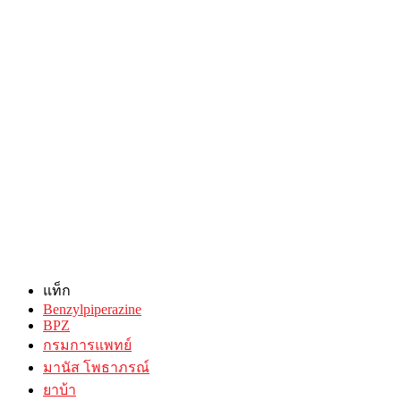
แท็ก
Benzylpiperazine
BPZ
กรมการแพทย์
มานัส โพธาภรณ์
ยาบ้า