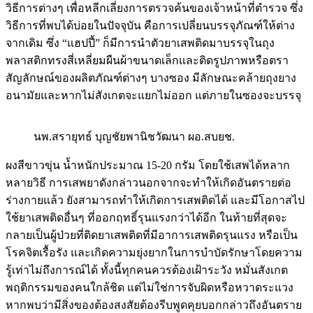
วิธีการต่างๆ เพื่อหลีกเลี่ยงการตรวจค้นของเจ้าหน้าที่ตำรวจ ซึ่ง
วิธีการที่พบได้บ่อยในปัจจุบัน คือการเปลี่ยนบรรจุภัณฑ์ให้ต่าง
จากเดิม ซึ่ง “แฮปปี้” ก็มีการนำตัวยาเสพติดมาบรรจุในถุง
พลาสติกทรงสี่เหลี่ยมผืนผ้าขนาดเล็กและติดรูปภาพหรือตรา
สัญลักษณ์ของผลิตภัณฑ์ต่างๆ บางซอง มีลักษณะคล้ายถุงยาง
อนามัยและหากไม่สังเกตจะแยกไม่ออก แต่ภายในซองจะบรรจุ
นพ.สรายุทธ์ บุญชัยพานิชวัฒนา ผอ.สบยช.
ผงสีขาวขุ่น น้ำหนักประมาณ 15-20 กรัม โดยใช้เสพได้หลาก
หลายวิธี การเสพยาดังกล่าวนอกจากจะทำให้เกิดอันตรายต่อ
ร่างกายแล้ว ยังสามารถทำให้เกิดการเสพติดได้ และมีโอกาสไป
ใช้ยาเสพติดอื่นๆ ที่ออกฤทธิ์รุนแรงกว่าได้อีก ในท้ายที่สุดจะ
กลายเป็นผู้ป่วยที่ติดยาเสพติดที่มีอาการเสพติดรุนแรง หรือเป็น
โรคจิตเรื้อรัง และเกิดความยุ่งยากในการบำบัดรักษาโดยความ
รู้เท่าไม่ถึงการณ์ได้ ทั้งนี้ทุกคนควรต้องเฝ้าระวัง หมั่นสังเกต
พฤติกรรมของคนใกล้ชิด แต่ไม่ใช่การจับผิดหรือหวาดระแวง
หากพบว่ามีสิ่งของต้องสงสัยต้องรีบพูดคุยบอกกล่าวถึงอันตราย