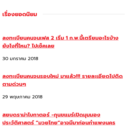
เรื่องยอดนิยม
ลงทะเบียนคนจนเฟส 2 เริ่ม 1 ก.พ.นี้เตรียมอะไรบ้าง
ยังไงที่ไหน? ไปเช็คเลย
30 มกราคม 2018
ลงทะเบียนคนจนรอบใหม่ มาแล้ว!!! รายละเอียดไปติด
ตามด่วนๆ
29 พฤษภาคม 2018
สยบดราม่าโบกาตอร์ -กุนขแมร์เปิดมุมมอง
ประวัติศาสตร์ “มวยไทย”อาจมีมาก่อนกำแพงนคร