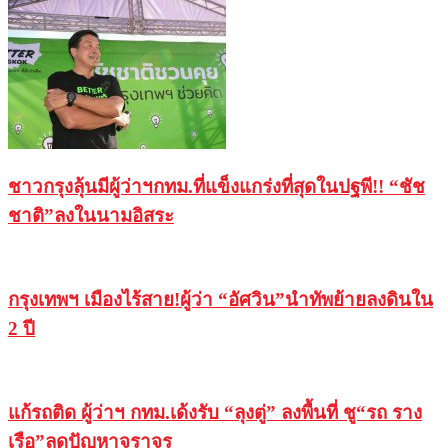
ชาวกรุงลุ้นมีผู้ว่าฯกทม.ที่แข็งแกร่งที่สุดในปฐพี!! “ชัช
ชาติ”ลงในนามอิสระ
กรุงเทพฯ เมืองไร้สาย!ผู้ว่า “อัศวิน”นำทัพย้ายลงดินใน
2 ปี
แก้รถติด ผู้ว่าฯ กทม.เด้งรับ “ลุงตู่” ลงพื้นที่ ชู“รถ ราง
เรือ”ลดปัญหาจราจร