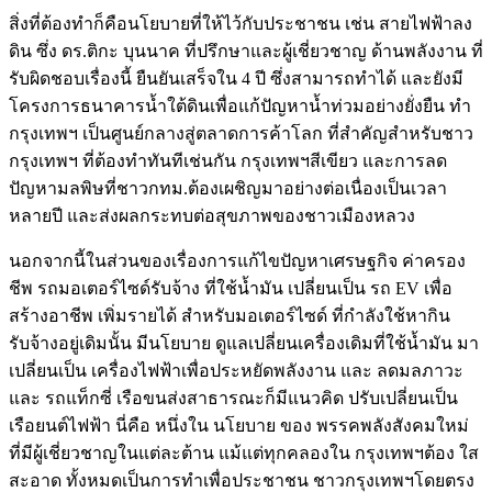
สิ่งที่ต้องทำก็คือนโยบายที่ให้ไว้กับประชาชน เช่น สายไฟฟ้าลง
ดิน ซึ่ง ดร.ติกะ บุนนาค ที่ปรึกษาและผู้เชี่ยวชาญ ด้านพลังงาน ที่
รับผิดชอบเรื่องนี้ ยืนยันเสร็จใน 4 ปี ซึ่งสามารถทำได้ และยังมี
โครงการธนาคารน้ำใต้ดินเพื่อแก้ปัญหาน้ำท่วมอย่างยั่งยืน ทำ
กรุงเทพฯ เป็นศูนย์กลางสู่ตลาดการค้าโลก ที่สำคัญสำหรับชาว
กรุงเทพฯ ที่ต้องทำทันทีเช่นกัน กรุงเทพฯสีเขียว และการลด
ปัญหามลพิษที่ชาวกทม.ต้องเผชิญมาอย่างต่อเนื่องเป็นเวลา
หลายปี และส่งผลกระทบต่อสุขภาพของชาวเมืองหลวง
นอกจากนี้ในส่วนของเรื่องการแก้ไขปัญหาเศรษฐกิจ ค่าครอง
ชีพ รถมอเตอร์ไซด์รับจ้าง ที่ใช้น้ำมัน เปลี่ยนเป็น รถ EV เพื่อ
สร้างอาชีพ เพิ่มรายได้ สำหรับมอเตอร์ไซด์ ที่กำลังใช้หากิน
รับจ้างอยู่เดิมนั้น มีนโยบาย ดูแลเปลี่ยนเครื่องเดิมที่ใช้น้ำมัน มา
เปลี่ยนเป็น เครื่องไฟฟ้าเพื่อประหยัดพลังงาน และ ลดมลภาวะ
และ รถแท็กซี่ เรือขนส่งสาธารณะก็มีแนวคิด ปรับเปลี่ยนเป็น
เรือยนต์ไฟฟ้า นี่คือ หนึ่งใน นโยบาย ของ พรรคพลังสังคมใหม่
ที่มีผู้เชี่ยวชาญในแต่ละต้าน แม้แต่ทุกคลองใน กรุงเทพฯต้อง ใส
สะอาด ทั้งหมดเป็นการทำเพื่อประชาชน ชาวกรุงเทพฯโดยตรง