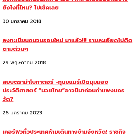
ยังไงที่ไหน? ไปเช็คเลย
30 มกราคม 2018
ลงทะเบียนคนจนรอบใหม่ มาแล้ว!!! รายละเอียดไปติด
ตามด่วนๆ
29 พฤษภาคม 2018
สยบดราม่าโบกาตอร์ -กุนขแมร์เปิดมุมมอง
ประวัติศาสตร์ “มวยไทย”อาจมีมาก่อนกำแพงนคร
วัด?
26 มกราคม 2023
เคอร์ฟิวทั่วประเทศห้ามเดินทางข้ามจังหวัด! ราชกิจ