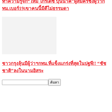
ทำความรู้จัก“ใหม่ ไกรเดช บุนนาค”ผู้สมัครชิงผู้ว่าก
ทม.เบอร์19เขาคนนี้มีดีไม่ธรรมดา
ชาวกรุงลุ้นมีผู้ว่าฯกทม.ที่แข็งแกร่งที่สุดในปฐพี!! “ชัช
ชาติ”ลงในนามอิสระ