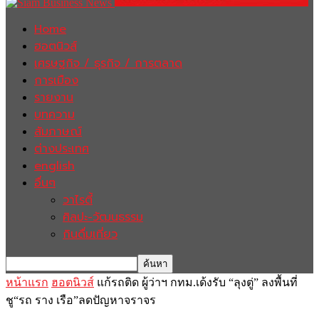
Home
ฮอตนิวส์
เศรษฐกิจ / ธุรกิจ / การตลาด
การเมือง
รายงาน
บทความ
สัมภาษณ์
ต่างประเทศ
english
อื่นๆ
วาไรตี้
ศิลปะ-วัฒนธรรม
กินดื่มเที่ยว
หน้าแรก
ฮอตนิวส์
แก้รถติด ผู้ว่าฯ กทม.เด้งรับ “ลุงตู่” ลงพื้นที่
ชู“รถ ราง เรือ”ลดปัญหาจราจร