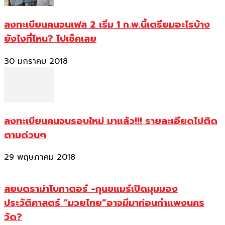
ลงทะเบียนคนจนเฟส 2 เริ่ม 1 ก.พ.นี้เตรียมอะไรบ้าง
ยังไงที่ไหน? ไปเช็คเลย
30 มกราคม 2018
ลงทะเบียนคนจนรอบใหม่ มาแล้ว!!! รายละเอียดไปติด
ตามด่วนๆ
29 พฤษภาคม 2018
สยบดราม่าโบกาตอร์ -กุนขแมร์เปิดมุมมอง
ประวัติศาสตร์ “มวยไทย”อาจมีมาก่อนกำแพงนคร
วัด?