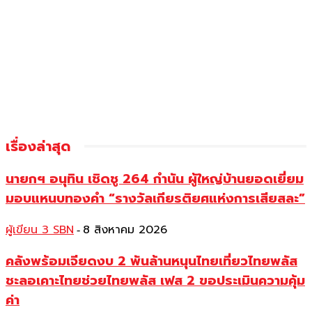
เรื่องล่าสุด
นายกฯ อนุทิน เชิดชู 264 กำนัน ผู้ใหญ่บ้านยอดเยี่ยม
มอบแหนบทองคำ “รางวัลเกียรติยศแห่งการเสียสละ”
ผู้เขียน 3 SBN
8 สิงหาคม 2026
-
คลังพร้อมเจียดงบ 2 พันล้านหนุนไทยเที่ยวไทยพลัส
ชะลอเคาะไทยช่วยไทยพลัส เฟส 2 ขอประเมินความคุ้ม
ค่า