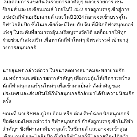
ในอดีตมีการแข่งกันในรายการสำคัญๆ หลายรายการ เช่น
ซีเกมส์ และเอเชียนเกมส์ โดยในปี 2022 อาจถูกบรรจุเข้าสู่การ
แข่งขันกีฬาเอเชียนเกมส์ และในปี 2024 ก็อาจจะเข้าบรรจุใน
กีฬาโอลิมปิก ซึ่งในเอเชียก็จะมีไทย กับ จีน ที่มีนักกีฬาสนุกเกอร์
เก่งๆ ในระดับที่สามารถลุ้นเหรียญรางวัลได้ แต่ก็อยากให้ทุก
ฝ่ายช่วยกันส่งเสริม เพื่อหานักกีฬาใหม่ๆ มีพรสวรรค์ เข้ามาสู่
วงการสนุกเกอร์
นายสุนทร กล่าวต่อว่า ในอนาคตทางสมาคมจะพยายามจัด
แมทช์การแข่งขันรายการสำคัญๆ เพื่อกระตุ้นให้เกิดการสร้าง
นักกีฬาสนุกเกอร์รุ่นใหม่ๆ เพื่อเข้ามาเป็นกำลังสำคัญของ
ประเทศ และส่งเสริมให้กีฬาสนุกเกอร์กลับมาได้รับความนิยมอีก
ครั้ง
ขณะที่ นายรัชพล ภู่โอบอ้อม หรือ ต๋อง ศิษย์ฉ่อย นักสนุกเกอร์
ชื่อดังของไทย กล่าวว่า กีฬาสนุกเกอร์ กำลังถูกบรรจุเข้าในกีฬา
สำคัญๆ ซึ่งที่ผ่านมามีบรรจุแล้วในซีเกมส์ และอาจจะเข้าสู่เอ
เชียนเกมส์ และโอลิมปิก ซึ่งนักกีฬาไทยก็มีโอกาสที่จะได้คว้า