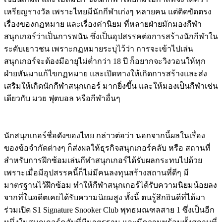
เหรียญรางวัล เพราะไทยมีนักกีฬาเก่งๆ หลายคน แต่ติดขัดตรง
เรื่องของกฏหมาย และเรื่องค่านิยม ที่หลายฝ่ายมักมองกีฬา
สนุกเกอร์ว่าเป็นการพนัน ซึ่งเป็นอุปสรรคต่อการสร้างนักกีฬาใน
ระดับเยาวชน เพราะกฏหมายระบุไว้ว่า การจะเข้าไปเล่น
สนุกเกอร์จะต้องมีอายุไม่ต่ำกว่า 18 ปี ก็อยากจะวิงวอนให้ทุก
ฝ่ายหันมาแก้ไขกฏหมาย และเปิดทางให้เกิดการสร้างและส่ง
เสริมให้เกิดนักกีฬาสนุกเกอร์ มากยิ่งขึ้น และให้มองเป็นกีฬาเช่น
เดียวกับ มวย ฟุตบอล หรือกีฬาอื่นๆ
นักสนุกเกอร์ชื่อดังของไทย กล่าวต่อว่า นอกจากนี้ผลในเรื่อง
ของข้อจำกัดต่างๆ ก็ส่งผลให้ธุรกิจสนุกเกอร์คลับ หรือ สถานที่
สำหรับการฝึกซ้อมเล่นกีฬาสนุกเกอร์ได้รับผลกระทบไปด้วย
เพราะเมื่อมีอุปสรรคนี้ก็ไม่มีคนลงทุนสร้างสถานที่ดีๆ มี
มาตรฐานไว้ฝึกซ้อม ทำให้กีฬาสนุกเกอร์ได้รับความนิยมน้อยลง
จากที่ในอดีตเคยได้รับความนิยมสูง ทั้งนี้ ตนรู้สึกยินดีที่ได้มา
ร่วมเปิด S1 Signature Snooker Club พุทธมณฑลสาย 1 ซึ่งเป็นอีก