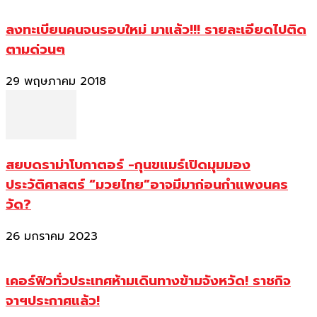
ลงทะเบียนคนจนรอบใหม่ มาแล้ว!!! รายละเอียดไปติด
ตามด่วนๆ
29 พฤษภาคม 2018
สยบดราม่าโบกาตอร์ -กุนขแมร์เปิดมุมมอง
ประวัติศาสตร์ “มวยไทย”อาจมีมาก่อนกำแพงนคร
วัด?
26 มกราคม 2023
เคอร์ฟิวทั่วประเทศห้ามเดินทางข้ามจังหวัด! ราชกิจ
จาฯประกาศแล้ว!