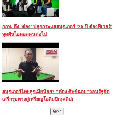
กกท. ดึง ‘ต๋อง’ ปลุกกระแสสนุกเกอร์ ‘36 ปี ต๋องฟีเวอร์’
จุดฝันไอดอลคนต่อไป
สนุกเกอร์ไทยลูกเมียน้อย? “ต๋อง ศิษย์ฉ่อย”วอนรัฐจัด
เสรีกรุยทางสู่เหรียญโอลิมปิก(คลิป)