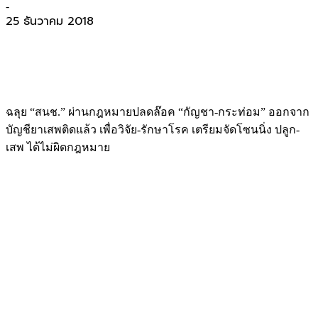
-
25 ธันวาคม 2018
ฉลุย “สนช.” ผ่านกฎหมายปลดล๊อค “กัญชา-กระท่อม” ออกจาก
บัญชียาเสพติดแล้ว เพื่อวิจัย-รักษาโรค เตรียมจัดโซนนิ่ง ปลูก-
เสพ ได้ไม่ผิดกฎหมาย