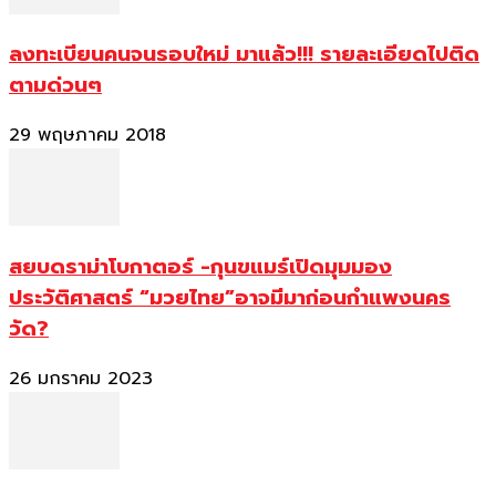
ลงทะเบียนคนจนรอบใหม่ มาแล้ว!!! รายละเอียดไปติด
ตามด่วนๆ
29 พฤษภาคม 2018
สยบดราม่าโบกาตอร์ -กุนขแมร์เปิดมุมมอง
ประวัติศาสตร์ “มวยไทย”อาจมีมาก่อนกำแพงนคร
วัด?
26 มกราคม 2023