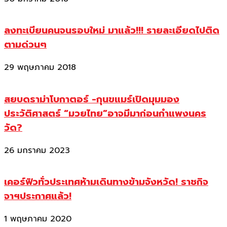
ลงทะเบียนคนจนรอบใหม่ มาแล้ว!!! รายละเอียดไปติด
ตามด่วนๆ
29 พฤษภาคม 2018
สยบดราม่าโบกาตอร์ -กุนขแมร์เปิดมุมมอง
ประวัติศาสตร์ “มวยไทย”อาจมีมาก่อนกำแพงนคร
วัด?
26 มกราคม 2023
เคอร์ฟิวทั่วประเทศห้ามเดินทางข้ามจังหวัด! ราชกิจ
จาฯประกาศแล้ว!
1 พฤษภาคม 2020