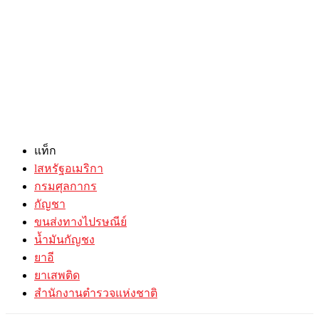
แท็ก
lสหรัฐอเมริกา
กรมศุลกากร
กัญชา
ขนส่งทางไปรษณีย์
น้ำมันกัญชง
ยาอี
ยาเสพติด
สำนักงานตำรวจแห่งชาติ