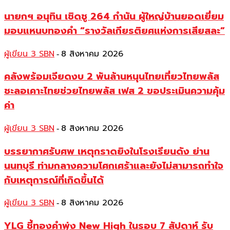
นายกฯ อนุทิน เชิดชู 264 กำนัน ผู้ใหญ่บ้านยอดเยี่ยม
มอบแหนบทองคำ “รางวัลเกียรติยศแห่งการเสียสละ”
ผู้เขียน 3 SBN
8 สิงหาคม 2026
-
คลังพร้อมเจียดงบ 2 พันล้านหนุนไทยเที่ยวไทยพลัส
ชะลอเคาะไทยช่วยไทยพลัส เฟส 2 ขอประเมินความคุ้ม
ค่า
ผู้เขียน 3 SBN
8 สิงหาคม 2026
-
บรรยากาศรับศพ เหตุกราดยิงในโรงเรียนดัง ย่าน
นนทบุรี ท่ามกลางความโศกเศร้าและยังไม่สามารถทำใจ
กับเหตุการณ์ที่เกิดขึ้นได้
ผู้เขียน 3 SBN
8 สิงหาคม 2026
-
YLG ชี้ทองคำพุ่ง New High ในรอบ 7 สัปดาห์ รับ