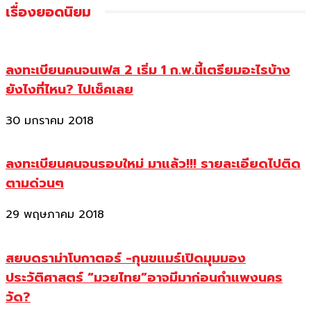
เรื่องยอดนิยม
ลงทะเบียนคนจนเฟส 2 เริ่ม 1 ก.พ.นี้เตรียมอะไรบ้าง
ยังไงที่ไหน? ไปเช็คเลย
30 มกราคม 2018
ลงทะเบียนคนจนรอบใหม่ มาแล้ว!!! รายละเอียดไปติด
ตามด่วนๆ
29 พฤษภาคม 2018
สยบดราม่าโบกาตอร์ -กุนขแมร์เปิดมุมมอง
ประวัติศาสตร์ “มวยไทย”อาจมีมาก่อนกำแพงนคร
วัด?