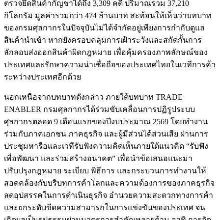
ตรวจยึดสินค้ากัญชาได้ถึง 3,309 คดี ปริมาณรวม 37,210
กิโลกรัม มูลค่ารวมกว่า 474 ล้านบาท สะท้อนให้เห็นว่าบทบาท
ของกรมศุลกากรในปัจจุบันไม่ได้จำกัดอยู่เพียงการกำกับดูแล
สินค้านำเข้า หากยังครอบคลุมการเฝ้าระวังและสกัดกั้นการ
ลักลอบส่งออกสินค้าผิดกฎหมาย เพื่อคุ้มครองภาพลักษณ์ของ
ประเทศและรักษาความน่าเชื่อถือของประเทศไทยในเวทีการค้า
ระหว่างประเทศอีกด้วย
นอกเหนือจากบทบาทดังกล่าว ภายใต้บทบาท TRADE
ENABLER กรมศุลกากรได้ร่วมขับเคลื่อนการปฏิรูประบบ
ศุลกากรตลอด 9 เดือนแรกของปีงบประมาณ 2569 โดยทำงาน
ร่วมกับภาคเอกชน ภาคธุรกิจ และผู้มีส่วนได้ส่วนเสีย ผ่านการ
ประชุมหารือและเวทีรับฟังความคิดเห็นภายใต้แนวคิด “รับฟัง
เพื่อพัฒนา และร่วมสร้างอนาคต” เพื่อนำข้อเสนอแนะมา
ปรับปรุงกฎหมาย ระเบียบ พิธีการ และกระบวนการทำงานให้
สอดคล้องกับบริบทการค้าโลกและความต้องการของภาคธุรกิจ
ลดอุปสรรคในการดำเนินธุรกิจ อำนวยความสะดวกทางการค้า
และยกระดับขีดความสามารถในการแข่งขันของประเทศ จน
เกิดผลเป็นรูปธรรมผ่านมาตรการสำคัญหลายด้าน อาทิ การจัด