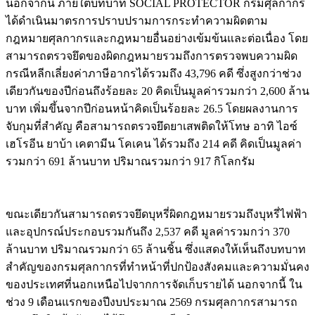
นอกจากนี้ ภายใต้บทบาท SOCIAL PROTECTOR กรมศุลกากร
ได้ดำเนินมาตรการปราบปรามการกระทำความผิดตาม
กฎหมายศุลกากรและกฎหมายอื่นอย่างเข้มข้นและต่อเนื่อง โดย
สามารถตรวจยึดของผิดกฎหมายรวมถึงการตรวจพบความผิด
กรณีหลีกเลี่ยงค่าภาษีอากรได้รวมถึง 43,796 คดี ซึ่งสูงกว่าช่วง
เดียวกันของปีก่อนถึงร้อยละ 20 คิดเป็นมูลค่ารวมกว่า 2,600 ล้าน
บาท เพิ่มขึ้นจากปีก่อนหน้าคิดเป็นร้อยละ 26.5 โดยผลงานการ
จับกุมที่สำคัญ คือสามารถตรวจยึดยาเสพติดให้โทษ อาทิ ไอซ์
เฮโรอีน ยาบ้า เคตามีน โคเคน ได้รวมถึง 214 คดี คิดเป็นมูลค่า
รวมกว่า 691 ล้านบาท ปริมาณรวมกว่า 917 กิโลกรัม
ขณะเดียวกันสามารถตรวจยึดบุหรี่ผิดกฎหมายรวมถึงบุหรี่ไฟฟ้า
และอุปกรณ์ประกอบรวมกันถึง 2,537 คดี มูลค่ารวมกว่า 370
ล้านบาท ปริมาณรวมกว่า 65 ล้านชิ้น ซึ่งแสดงให้เห็นถึงบทบาท
สำคัญของกรมศุลกากรที่ทำหน้าที่ปกป้องสังคมและความมั่นคง
ของประเทศที่นอกเหนือไปจากการจัดเก็บรายได้ นอกจากนี้ ใน
ช่วง 9 เดือนแรกของปีงบประมาณ 2569 กรมศุลกากรสามารถ