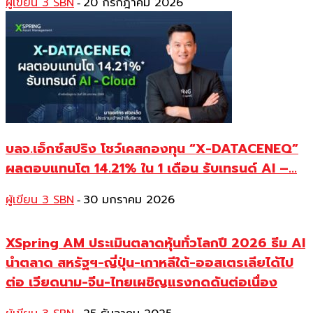
ผู้เขียน 3 SBN
20 กรกฎาคม 2026
-
บลจ.เอ็กซ์สปริง โชว์เคสกองทุน “X-DATACENEQ”
ผลตอบแทนโต 14.21% ใน 1 เดือน รับเทรนด์ AI –...
ผู้เขียน 3 SBN
30 มกราคม 2026
-
XSpring AM ประเมินตลาดหุ้นทั่วโลกปี 2026 ธีม AI
นำตลาด สหรัฐฯ-ญี่ปุ่น-เกาหลีใต้-ออสเตรเลียได้ไป
ต่อ เวียดนาม-จีน-ไทยเผชิญแรงกดดันต่อเนื่อง