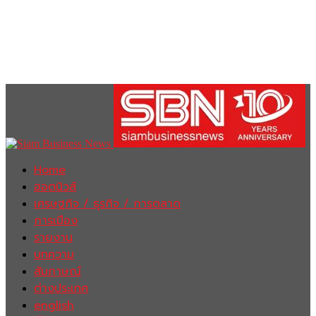
Home
ฮอตนิวส์
เศรษฐกิจ / ธุรกิจ / การตลาด
การเมือง
รายงาน
บทความ
สัมภาษณ์
ต่างประเทศ
english