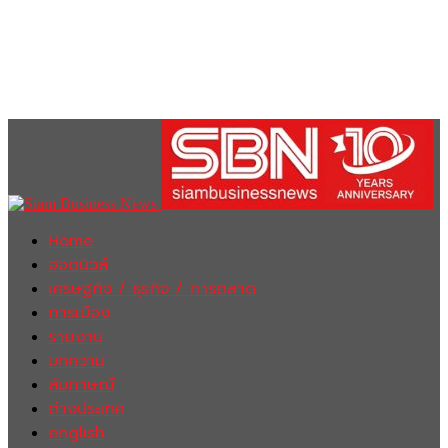
Home
ฮอตนิวส์
เศรษฐกิจ / ธุรกิจ / การตลาด
การเมือง
รายงาน
บทความ
สัมภาษณ์
ต่างประเทศ
english