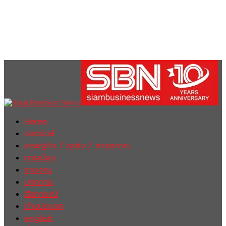
Home
ฮอตนิวส์
เศรษฐกิจ / ธุรกิจ / การตลาด
การเมือง
รายงาน
บทความ
สัมภาษณ์
ต่างประเทศ
english