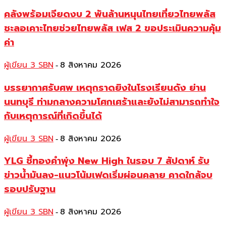
คลังพร้อมเจียดงบ 2 พันล้านหนุนไทยเที่ยวไทยพลัส
ชะลอเคาะไทยช่วยไทยพลัส เฟส 2 ขอประเมินความคุ้ม
ค่า
ผู้เขียน 3 SBN
8 สิงหาคม 2026
-
บรรยากาศรับศพ เหตุกราดยิงในโรงเรียนดัง ย่าน
นนทบุรี ท่ามกลางความโศกเศร้าและยังไม่สามารถทำใจ
กับเหตุการณ์ที่เกิดขึ้นได้
ผู้เขียน 3 SBN
8 สิงหาคม 2026
-
YLG ชี้ทองคำพุ่ง New High ในรอบ 7 สัปดาห์ รับ
ข่าวน้ำมันลง-แนวโน้มเฟดเริ่มผ่อนคลาย คาดใกล้จบ
รอบปรับฐาน
ผู้เขียน 3 SBN
8 สิงหาคม 2026
-