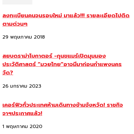
ลงทะเบียนคนจนรอบใหม่ มาแล้ว!!! รายละเอียดไปติด
ตามด่วนๆ
29 พฤษภาคม 2018
สยบดราม่าโบกาตอร์ -กุนขแมร์เปิดมุมมอง
ประวัติศาสตร์ “มวยไทย”อาจมีมาก่อนกำแพงนคร
วัด?
26 มกราคม 2023
เคอร์ฟิวทั่วประเทศห้ามเดินทางข้ามจังหวัด! ราชกิจ
จาฯประกาศแล้ว!
1 พฤษภาคม 2020