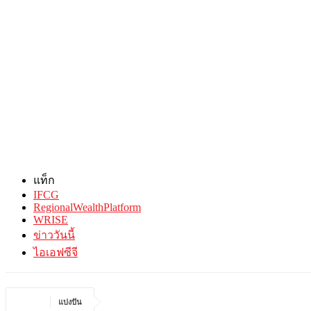
แท็ก
IFCG
RegionalWealthPlatform
WRISE
ข่าววันนี้
ไอเอฟซีจี
แบ่งปัน