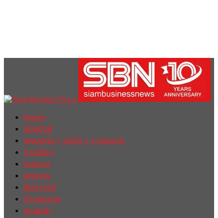
Home
ฮอตนิวส์
เศรษฐกิจ / ธุรกิจ / การตลาด
การเมือง
รายงาน
บทความ
สัมภาษณ์
ต่างประเทศ
english