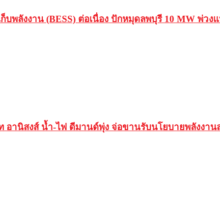
ก็บพลังงาน (BESS) ต่อเนื่อง ปักหมุดลพบุรี 10 MW พ่
นิสงส์ น้ำ-ไฟ ดีมานด์พุ่ง จ่อขานรับนโยบายพลังงานส