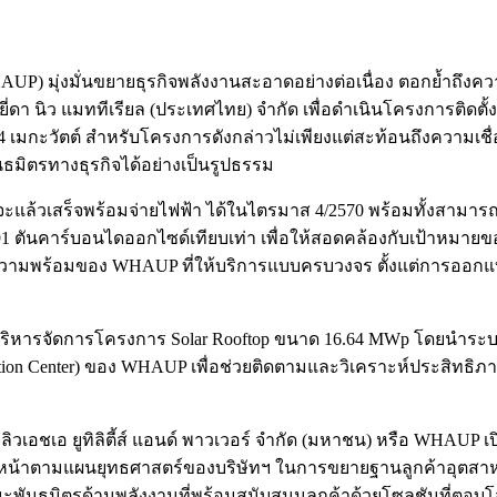
 (WHAUP) มุ่งมั่นขยายธุรกิจพลังงานสะอาดอย่างต่อเนื่อง ตอกย้ำถ
่ดา นิว แมททีเรียล (ประเทศไทย) จำกัด เพื่อดำเนินโครงการติดตั
.64 เมกะวัตต์ สำหรับโครงการดังกล่าวไม่เพียงแต่สะท้อนถึงความเชื่
ธมิตรทางธุรกิจได้อย่างเป็นรูปธรรม
่าจะแล้วเสร็จพร้อมจ่ายไฟฟ้า ได้ในไตรมาส 4/2570 พร้อมทั้งสามาร
ันคาร์บอนไดออกไซด์เทียบเท่า เพื่อให้สอดคล้องกับเป้าหมายของ “ยี
ความพร้อมของ WHAUP ที่ให้บริการแบบครบวงจร ตั้งแต่การออกแ
ิหารจัดการโครงการ Solar Rooftop ขนาด 16.64 MWp โดยนำระบบ 
eration Center) ของ WHAUP เพื่อช่วยติดตามและวิเคราะห์ประสิทธ
บลิวเอชเอ ยูทิลิตี้ส์ แอนด์ พาวเวอร์ จำกัด (มหาชน) หรือ WHAUP เปิ
บหน้าตามแผนยุทธศาสตร์ของบริษัทฯ ในการขยายฐานลูกค้าอุตสาหก
นธมิตรด้านพลังงานที่พร้อมสนับสนุนลูกค้าด้วยโซลูชันที่ตอบโจ