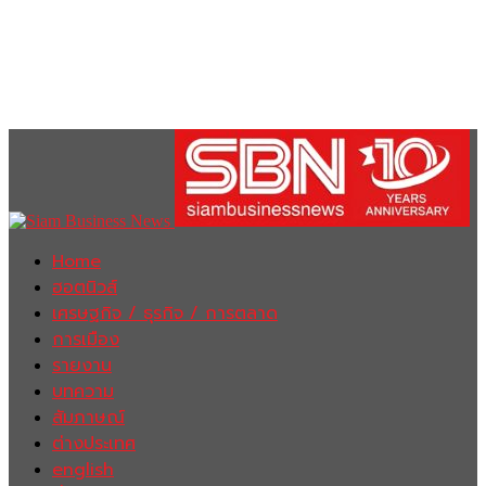
Home
ฮอตนิวส์
เศรษฐกิจ / ธุรกิจ / การตลาด
การเมือง
รายงาน
บทความ
สัมภาษณ์
ต่างประเทศ
english