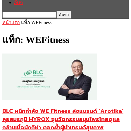
อื่นๆ
หน้าแรก
แท็ก
WEFitness
แท็ก: WEFitness
BLC ผนึกกำลัง WE Fitness ส่งแบรนด์ ‘Arotika’
ลุยสมรภูมิ HYROX ชูนวัตกรรมสมุนไพรไทยดูแล
กล้ามเนื้อนักกีฬา ตอกย้ำผู้นำเทรนด์สุขภาพ