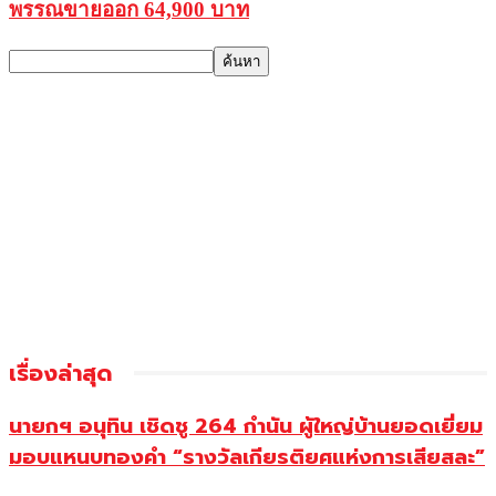
พรรณขายออก 64,900 บาท
เรื่องล่าสุด
นายกฯ อนุทิน เชิดชู 264 กำนัน ผู้ใหญ่บ้านยอดเยี่ยม
มอบแหนบทองคำ “รางวัลเกียรติยศแห่งการเสียสละ”