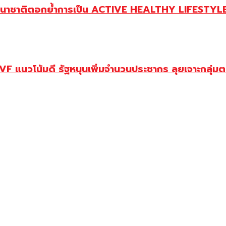
านาชาติตอกย้ำการเป็น ACTIVE HEALTHY LIFESTYLE 
 แนวโน้มดี รัฐหนุนเพิ่มจำนวนประชากร ลุยเจาะกลุ่ม