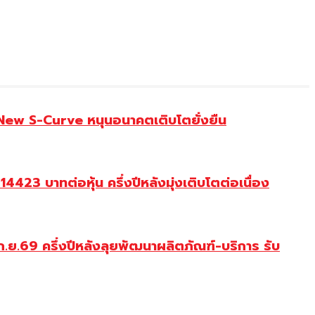
 New S-Curve หนุนอนาคตเติบโตยั่งยืน
23 บาทต่อหุ้น ครึ่งปีหลังมุ่งเติบโตต่อเนื่อง
.ย.69 ครึ่งปีหลังลุยพัฒนาผลิตภัณฑ์-บริการ รับ