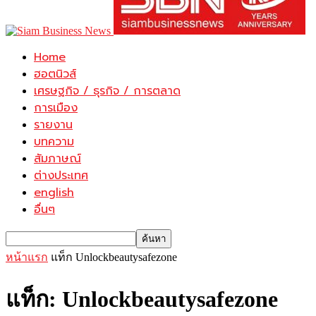
Home
ฮอตนิวส์
เศรษฐกิจ / ธุรกิจ / การตลาด
การเมือง
รายงาน
บทความ
สัมภาษณ์
ต่างประเทศ
english
อื่นๆ
หน้าแรก
แท็ก
Unlockbeautysafezone
แท็ก: Unlockbeautysafezone