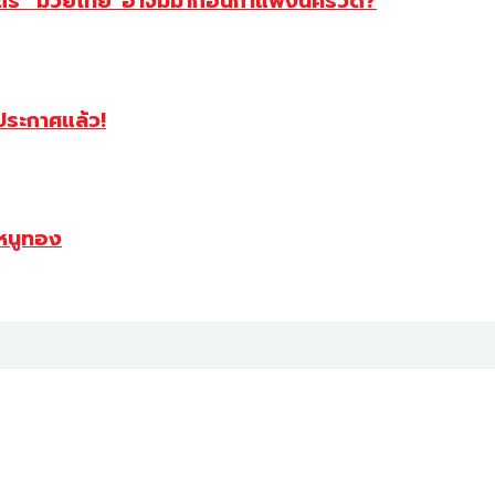
สตร์ “มวยไทย”อาจมีมาก่อนกำแพงนครวัด?
ฯประกาศแล้ว!
หนูทอง