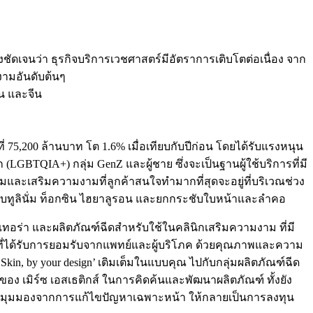
ชัดเจนว่า ธุรกิจบริการเวชศาสตร์มีอัตราการเติบโตต่อเนื่อง จาก
งามอันดับต้นๆ
่น และจีน
 75,200 ล้านบาท โต 1.6% เมื่อเทียบกับปีก่อน โดยได้รับแรงหนุน
ก (LGBTQIA+) กลุ่ม GenZ และผู้ชาย ซึ่งจะเป็นฐานผู้ใช้บริการที่มี
รรมและเสริมความงามที่ลูกค้าสนใจทำมากที่สุดจะอยู่ที่บริเวณช่วง
โบทูลินั่ม ท็อกซิน ไฮยาลูรอน และยกกระชับใบหน้าและลำคอ
งอัลเทอร่า และผลิตภัณฑ์ฉีดสำหรับใช้ในคลินิกเสริมความงาม ที่มี
apy ที่ได้รับการยอมรับจากแพทย์และผู้บริโภค ด้วยคุณภาพและความ
, by your design’ เติมเต็มในแบบคุณ ไปกับกลุ่มผลิตภัณฑ์ฉีด
ys” ของ เมิร์ซ เอสเธติกส์ ในการคิดค้นและพัฒนาผลิตภัณฑ์ ทั้งยัง
ลี่ยนมุมมองจากการแก้ไขปัญหาเฉพาะหน้า ให้กลายเป็นการลงทุน