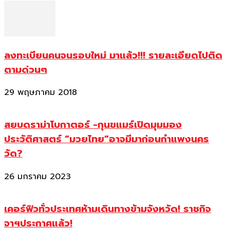
ลงทะเบียนคนจนรอบใหม่ มาแล้ว!!! รายละเอียดไปติด
ตามด่วนๆ
29 พฤษภาคม 2018
สยบดราม่าโบกาตอร์ -กุนขแมร์เปิดมุมมอง
ประวัติศาสตร์ “มวยไทย”อาจมีมาก่อนกำแพงนคร
วัด?
26 มกราคม 2023
เคอร์ฟิวทั่วประเทศห้ามเดินทางข้ามจังหวัด! ราชกิจ
จาฯประกาศแล้ว!