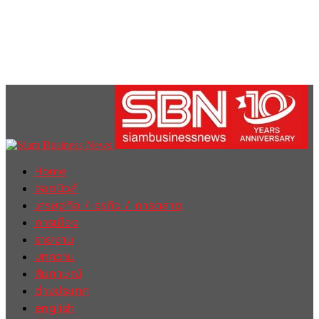
Home
ฮอตนิวส์
เศรษฐกิจ / ธุรกิจ / การตลาด
การเมือง
รายงาน
บทความ
สัมภาษณ์
ต่างประเทศ
english