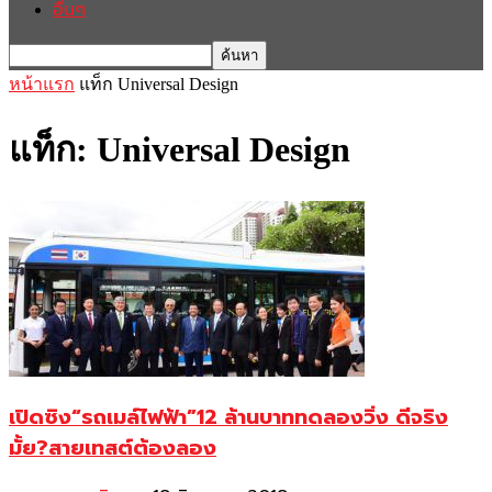
อื่นๆ
หน้าแรก
แท็ก
Universal Design
แท็ก: Universal Design
เปิดซิง“รถเมล์ไฟฟ้า”12 ล้านบาททดลองวิ่ง ดีจริง
มั้ย?สายเทสต์ต้องลอง