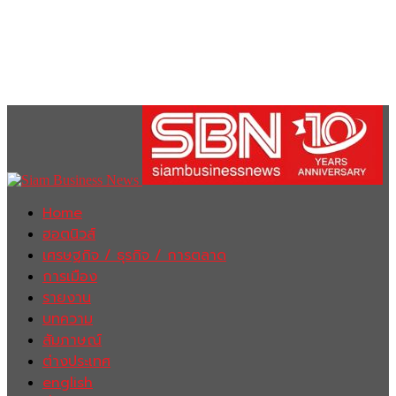
Home
ฮอตนิวส์
เศรษฐกิจ / ธุรกิจ / การตลาด
การเมือง
รายงาน
บทความ
สัมภาษณ์
ต่างประเทศ
english