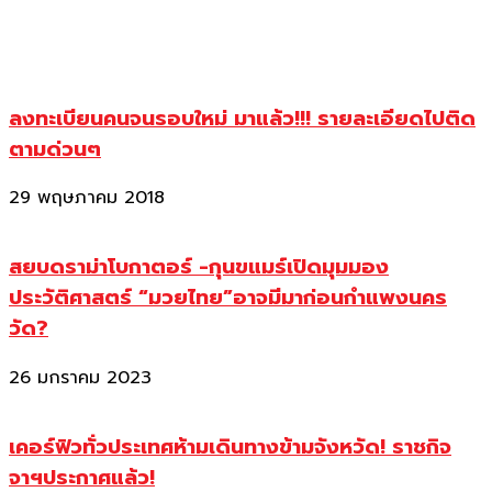
ลงทะเบียนคนจนรอบใหม่ มาแล้ว!!! รายละเอียดไปติด
ตามด่วนๆ
29 พฤษภาคม 2018
สยบดราม่าโบกาตอร์ -กุนขแมร์เปิดมุมมอง
ประวัติศาสตร์ “มวยไทย”อาจมีมาก่อนกำแพงนคร
วัด?
26 มกราคม 2023
เคอร์ฟิวทั่วประเทศห้ามเดินทางข้ามจังหวัด! ราชกิจ
จาฯประกาศแล้ว!