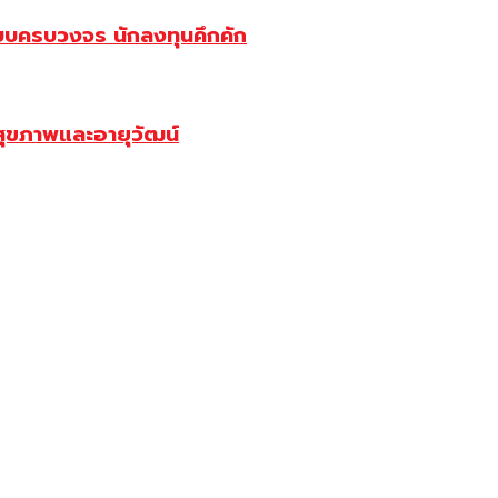
บบครบวงจร นักลงทุนคึกคัก
สุขภาพและอายุวัฒน์