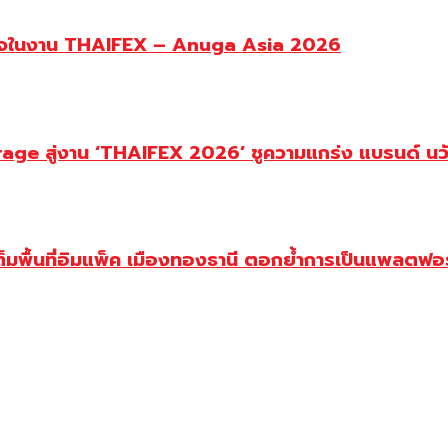
รกิจในงาน THAIFEX – Anuga Asia 2026
age สู่งาน ‘THAIFEX 2026’ ชูความแกร่ง แบรนด์ นวั
พื้นที่อิมแพ็ค เมืองทองธานี ตอกย้ำการเป็นแพลตฟอร