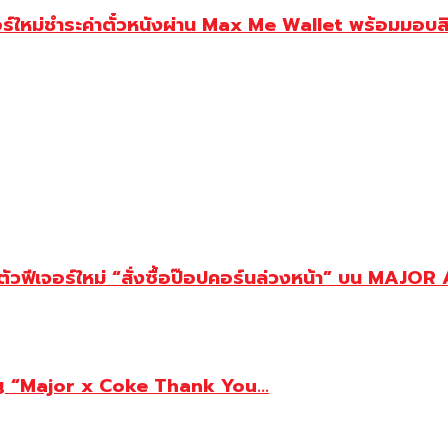
ีเจอร์ใหม่ชำระค่าตั๋วหนังผ่าน Max Me Wallet พร้อมมอบสิ
งเปิดตัวฟีเจอร์ใหม่ “สั่งซื้อป๊อปคอร์นล่วงหน้า” บน M
มเปญ “Major x Coke Thank You...