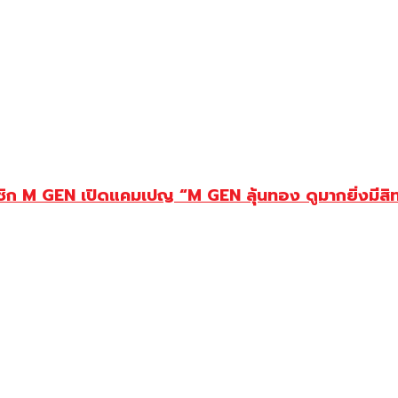
ชิก M GEN เปิดแคมเปญ “M GEN ลุ้นทอง ดูมากยิ่งมีสิทธิ์