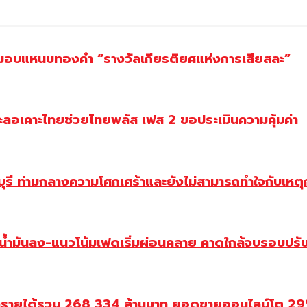
ยม มอบแหนบทองคำ “รางวัลเกียรติยศแห่งการเสียสละ”
ะลอเคาะไทยช่วยไทยพลัส เฟส 2 ขอประเมินความคุ้มค่า
ี ท่ามกลางความโศกเศร้าและยังไม่สามารถทำใจกับเหตุการ
วน้ำมันลง-แนวโน้มเฟดเริ่มผ่อนคลาย คาดใกล้จบรอบปรั
ำรายได้รวม 268,334 ล้านบาท ยอดขายออนไลน์โต 29% ป