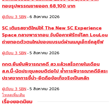
ทองรูปพรรณขายออก 68,100 บาท
ผู้เขียน 3 SBN
6 สิงหาคม 2026
-
SC เติมรสชาติใหม่ให้ The New SC Experience
Space กลางพารากอน จับมือคาเฟ่รักษ์โลก LouLou
ถ่ายทอดตัวตนใหม่ของแบรนด์ผ่านเมนูเอ็กซ์คลูซีฟ
ผู้เขียน 3 SBN
5 สิงหาคม 2026
-
กกต.ยืนยันพิจารณาคดี สว.แล้วเสร็จภายในเดือน
ส.ค.นี้-นัดประชุมลงมติต่อไป ย้ำการพิจารณาคดีอิสระ
ปราศจากการชี้นำ-ยึดถือข้อเท็จจริงเป็นหลัก
ผู้เขียน 3 SBN
5 สิงหาคม 2026
-
โหลดเพิ่มเติม
เรื่องยอดนิยม