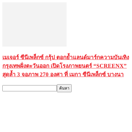
เมเจอร์ ซีนีเพล็กซ์ กรุ้ป ตอกย้ำแลนด์มาร์กความบันเทิง
กรุงเทพฝั่งตะวันออก เปิดโรงภาพยนตร์ “SCREENX”
สุดล้ำ 3 จอภาพ 270 องศา ที่ เมกา ซีนีเพล็กซ์ บางนา