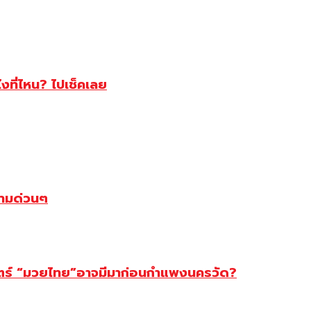
ไงที่ไหน? ไปเช็คเลย
ตามด่วนๆ
สตร์ “มวยไทย”อาจมีมาก่อนกำแพงนครวัด?