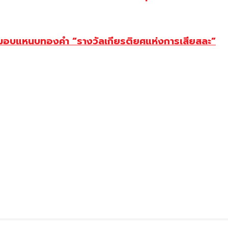
ยม มอบแหนบทองคำ “รางวัลเกียรติยศแห่งการเสียสละ”