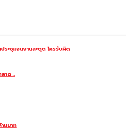
้าประชุมจนงานสะดุด ใครรับผิด
ตลาด...
้านบาท