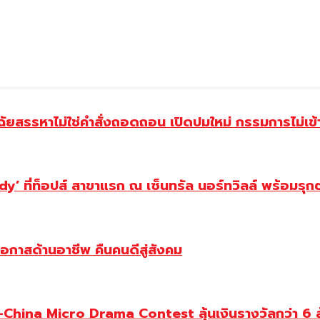
ฉัยสรรหาไม่ใช่คำสั่งถอดถอน เปิดปมใหม่ กรรมการไม่เข
y’ ที่ท็อปส์ สาขาแรก ณ เซ็นทรัล นอร์ทวิลล์ พร้อมรุก
โอกาสด้านอาชีพ คืนคนดีสู่สังคม
ina Micro Drama Contest ลุ้นเงินรางวัลกว่า 6 ล