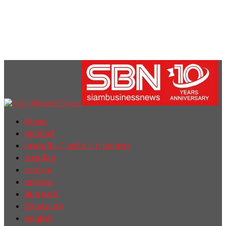
Home
ฮอตนิวส์
เศรษฐกิจ / ธุรกิจ / การตลาด
การเมือง
รายงาน
บทความ
สัมภาษณ์
ต่างประเทศ
english