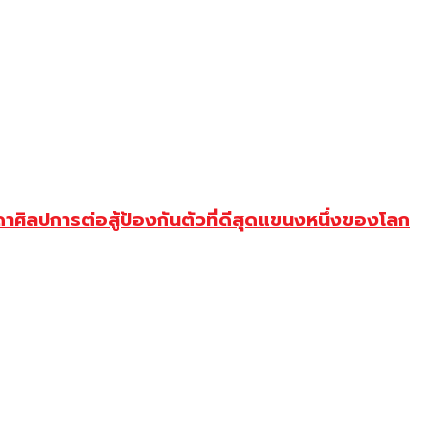
ิลปการต่อสู้ป้องกันตัวที่ดีสุดแขนงหนึ่งของโลก