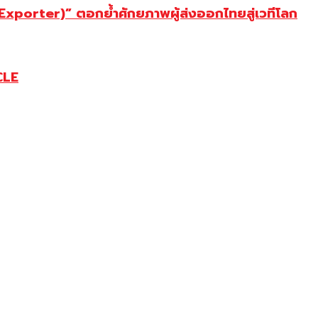
porter)” ตอกย้ำศักยภาพผู้ส่งออกไทยสู่เวทีโลก
CLE