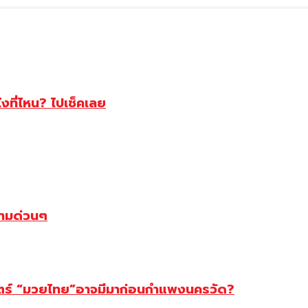
ไงที่ไหน? ไปเช็คเลย
ตามด่วนๆ
สตร์ “มวยไทย”อาจมีมาก่อนกำแพงนครวัด?