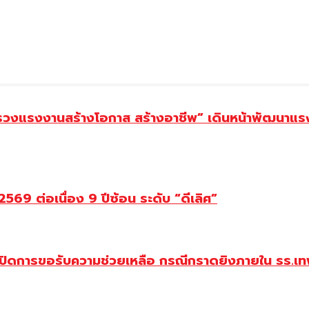
ทรวงแรงงานสร้างโอกาส สร้างอาชีพ” เดินหน้าพัฒนาแรง
69 ต่อเนื่อง 9 ปีซ้อน ระดับ “ดีเลิศ”
ปิดการขอรับความช่วยเหลือ กรณีกราดยิงภายใน รร.เทพ