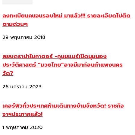
ลงทะเบียนคนจนรอบใหม่ มาแล้ว!!! รายละเอียดไปติด
ตามด่วนๆ
29 พฤษภาคม 2018
สยบดราม่าโบกาตอร์ -กุนขแมร์เปิดมุมมอง
ประวัติศาสตร์ “มวยไทย”อาจมีมาก่อนกำแพงนคร
วัด?
26 มกราคม 2023
เคอร์ฟิวทั่วประเทศห้ามเดินทางข้ามจังหวัด! ราชกิจ
จาฯประกาศแล้ว!
1 พฤษภาคม 2020