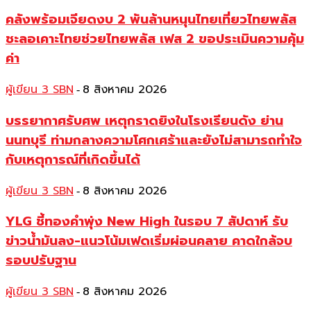
คลังพร้อมเจียดงบ 2 พันล้านหนุนไทยเที่ยวไทยพลัส
ชะลอเคาะไทยช่วยไทยพลัส เฟส 2 ขอประเมินความคุ้ม
ค่า
ผู้เขียน 3 SBN
8 สิงหาคม 2026
-
บรรยากาศรับศพ เหตุกราดยิงในโรงเรียนดัง ย่าน
นนทบุรี ท่ามกลางความโศกเศร้าและยังไม่สามารถทำใจ
กับเหตุการณ์ที่เกิดขึ้นได้
ผู้เขียน 3 SBN
8 สิงหาคม 2026
-
YLG ชี้ทองคำพุ่ง New High ในรอบ 7 สัปดาห์ รับ
ข่าวน้ำมันลง-แนวโน้มเฟดเริ่มผ่อนคลาย คาดใกล้จบ
รอบปรับฐาน
ผู้เขียน 3 SBN
8 สิงหาคม 2026
-