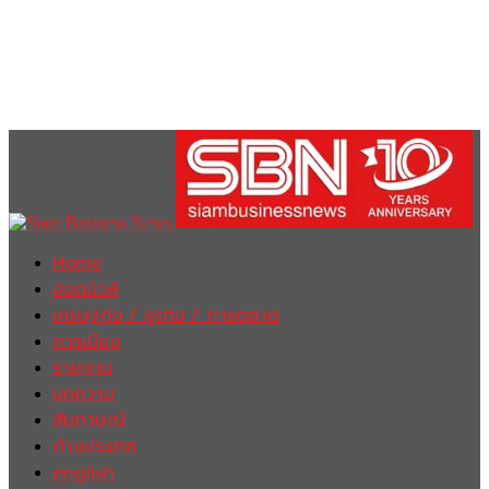
Home
ฮอตนิวส์
เศรษฐกิจ / ธุรกิจ / การตลาด
การเมือง
รายงาน
บทความ
สัมภาษณ์
ต่างประเทศ
english