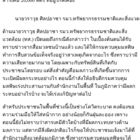
สารเคมี 20,000 ลิตร ที่อยู่ใกล้เคียง
นายวราวุธ ศิลปอาชา รมว.ทรัพยากรธรรมชาติและสิ่งแวดล
ด้านนายวราวุธ ศิลปอาชา รมว.ทรัพยากรธรรมชาติและสิ่ง
แวดล้อม (ทส.) เปิดเผยถึงกรณีดังกล่าวว่า ในเบื้องต้นตนได้รับ
ทราบข่าวจากสื่อมวลชนบ้านแล้ว และได้ให้กรมควบคุมมลพิษ
ทำการสืบสวนข้อเท็จจริงอยู่ว่าสาเหตุเกิดจากอะไร ซึ่งทราบว่ามี
ความเสียหายมากมาย โดยเฉพาะกับทรัพย์สินที่เกิดกับ
ประชาชนโดยรอบ แต่สิ่งสำคัญคือมลภาวะที่เกิดขึ้นจากการ
ระเบิดมีผลกระทบอย่างไร ตอนนี้กำลังให้อธิบดีกรมควบคุม
มลพิษเร่งประสานงานกับสำนักงานในพื้นที่ ในภูมิภาคว่ามีผลก
ระทบอย่างไรบ้าง จะได้เร่งแก้ปัญหาต่อไป
สำหรับประชาชนในพื้นที่ช่วงนี้เป็นช่วงโควิดระบาด คงต้องขอ
ความร่วมมือให้ใส่หน้ากาก อย่างน้อยก็กันฝุ่นละออง เพราะ
ตอนนี้ยังไม่ทราบว่าสารเคมีตัวใดบ้างที่มีผลกระทบทางด้าน
มลภาวะ แต่หากมีสิ่งผิดปกติอะไรก็ขอให้ประชาชนแจ้งมาได้ที่
สำนักงานสิ่งแวดล้อมภูมิภาค ซึ่งทางกรมควบคุมมลพิษจะได้