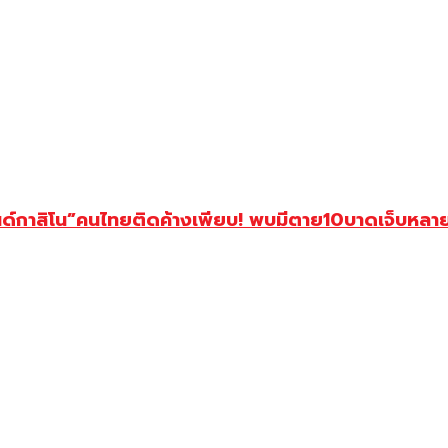
ด์กาสิโน”คนไทยติดค้างเพียบ! พบมีตาย10บาดเจ็บหลาย