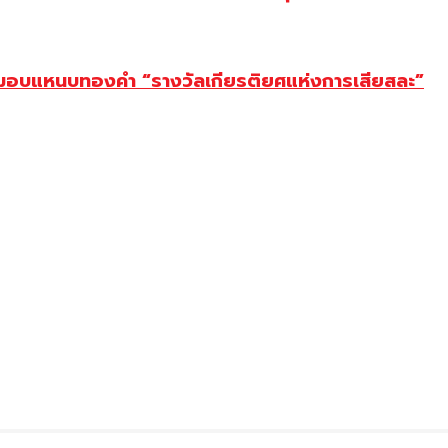
ยม มอบแหนบทองคำ “รางวัลเกียรติยศแห่งการเสียสละ”