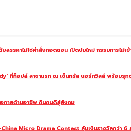
ฉัยสรรหาไม่ใช่คำสั่งถอดถอน เปิดปมใหม่ กรรมการไม่เข
y’ ที่ท็อปส์ สาขาแรก ณ เซ็นทรัล นอร์ทวิลล์ พร้อมรุก
โอกาสด้านอาชีพ คืนคนดีสู่สังคม
ina Micro Drama Contest ลุ้นเงินรางวัลกว่า 6 ล