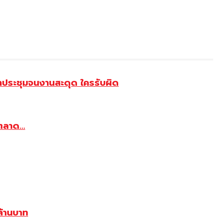
้าประชุมจนงานสะดุด ใครรับผิด
ตลาด...
้านบาท