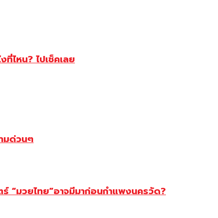
ไงที่ไหน? ไปเช็คเลย
ตามด่วนๆ
สตร์ “มวยไทย”อาจมีมาก่อนกำแพงนครวัด?