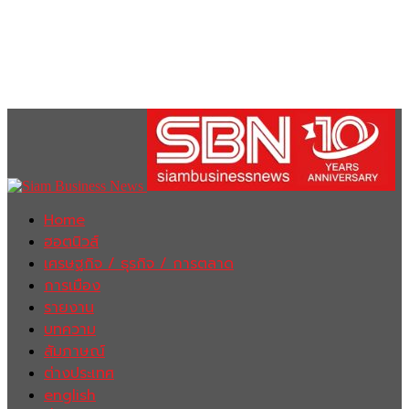
Home
ฮอตนิวส์
เศรษฐกิจ / ธุรกิจ / การตลาด
การเมือง
รายงาน
บทความ
สัมภาษณ์
ต่างประเทศ
english