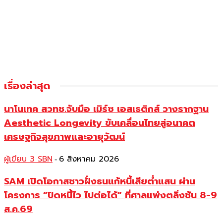
เรื่องล่าสุด
นาโนเทค สวทช.จับมือ เมิร์ซ เอสเธติกส์ วางรากฐาน
Aesthetic Longevity ขับเคลื่อนไทยสู่อนาคต
เศรษฐกิจสุขภาพและอายุวัฒน์
ผู้เขียน 3 SBN
6 สิงหาคม 2026
-
SAM เปิดโอกาสชาวฝั่งธนแก้หนี้เสียต่ำแสน ผ่าน
โครงการ “ปิดหนี้ไว ไปต่อได้” ที่ศาลแพ่งตลิ่งชัน 8-9
ส.ค.69