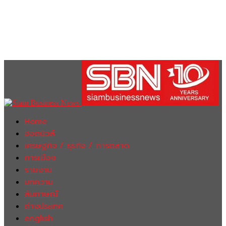
Home
ฮอตนิวส์
เศรษฐกิจ / ธุรกิจ / การตลาด
การเมือง
รายงาน
บทความ
สัมภาษณ์
ต่างประเทศ
english