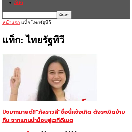
อื่นๆ
หน้าแรก
แท็ก
ไทยรัฐทีวี
แท็ก: ไทยรัฐทีวี
ปังมากมายด์!!“ภัสราวลี”ชื่อนี้แจ้งเกิด ดังระเบิดข้าม
คืน จากแกนนำม็อบสู่เวทีดีเบต