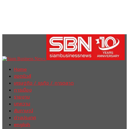
Home
ฮอตนิวส์
เศรษฐกิจ / ธุรกิจ / การตลาด
การเมือง
รายงาน
บทความ
สัมภาษณ์
ต่างประเทศ
english