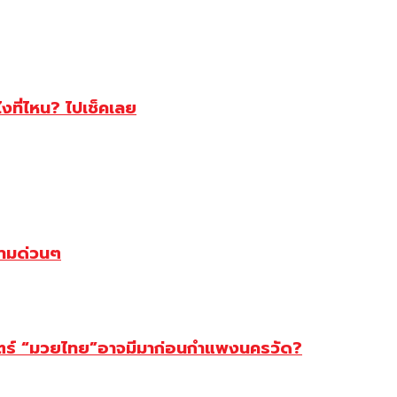
ไงที่ไหน? ไปเช็คเลย
ตามด่วนๆ
สตร์ “มวยไทย”อาจมีมาก่อนกำแพงนครวัด?