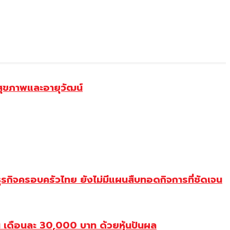
สุขภาพและอายุวัฒน์
ุรกิจครอบครัวไทย ยังไม่มีแผนสืบทอดกิจการที่ชัดเจน
เดือนละ 30,000 บาท ด้วยหุ้นปันผล