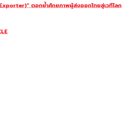
porter)” ตอกย้ำศักยภาพผู้ส่งออกไทยสู่เวทีโลก
CLE