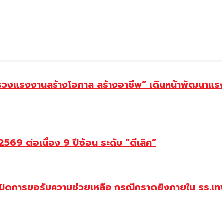
ทรวงแรงงานสร้างโอกาส สร้างอาชีพ” เดินหน้าพัฒนาแรง
69 ต่อเนื่อง 9 ปีซ้อน ระดับ “ดีเลิศ”
ปิดการขอรับความช่วยเหลือ กรณีกราดยิงภายใน รร.เทพ