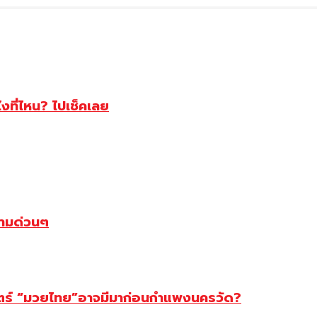
ไงที่ไหน? ไปเช็คเลย
ตามด่วนๆ
สตร์ “มวยไทย”อาจมีมาก่อนกำแพงนครวัด?