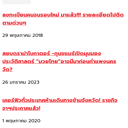
ลงทะเบียนคนจนรอบใหม่ มาแล้ว!!! รายละเอียดไปติด
ตามด่วนๆ
29 พฤษภาคม 2018
สยบดราม่าโบกาตอร์ -กุนขแมร์เปิดมุมมอง
ประวัติศาสตร์ “มวยไทย”อาจมีมาก่อนกำแพงนคร
วัด?
26 มกราคม 2023
เคอร์ฟิวทั่วประเทศห้ามเดินทางข้ามจังหวัด! ราชกิจ
จาฯประกาศแล้ว!
1 พฤษภาคม 2020