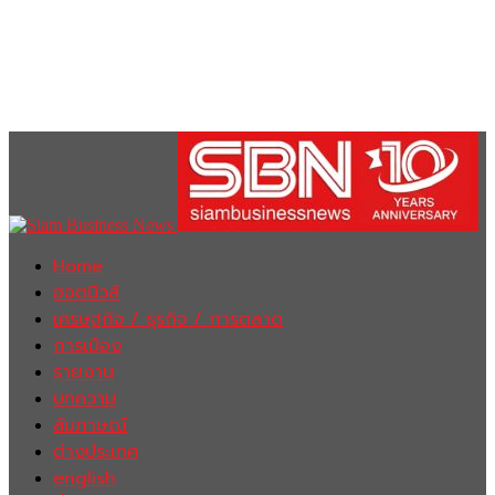
Home
ฮอตนิวส์
เศรษฐกิจ / ธุรกิจ / การตลาด
การเมือง
รายงาน
บทความ
สัมภาษณ์
ต่างประเทศ
english