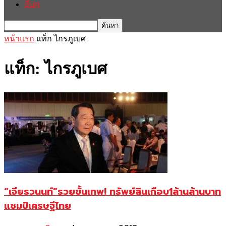
อื่นๆ
หน้าแรก
แท็ก
ไกรภูเบศ
แท็ก: ไกรภูเบศ
“เจียรวนนท์”รวยขั้นเทพ! ทรัพย์สินเกือบ1ล้านล้านบาท
แชมป์เศรษฐีไทย