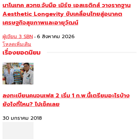
นาโนเทค สวทช.จับมือ เมิร์ซ เอสเธติกส์ วางรากฐาน
Aesthetic Longevity ขับเคลื่อนไทยสู่อนาคต
เศรษฐกิจสุขภาพและอายุวัฒน์
ผู้เขียน 3 SBN
6 สิงหาคม 2026
-
โหลดเพิ่มเติม
เรื่องยอดนิยม
ลงทะเบียนคนจนเฟส 2 เริ่ม 1 ก.พ.นี้เตรียมอะไรบ้าง
ยังไงที่ไหน? ไปเช็คเลย
30 มกราคม 2018