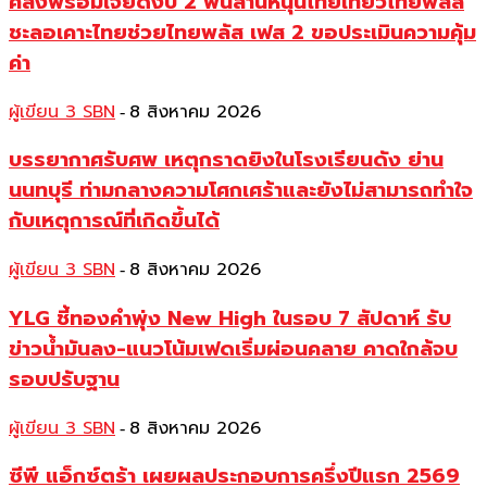
คลังพร้อมเจียดงบ 2 พันล้านหนุนไทยเที่ยวไทยพลัส
ชะลอเคาะไทยช่วยไทยพลัส เฟส 2 ขอประเมินความคุ้ม
ค่า
ผู้เขียน 3 SBN
8 สิงหาคม 2026
-
บรรยากาศรับศพ เหตุกราดยิงในโรงเรียนดัง ย่าน
นนทบุรี ท่ามกลางความโศกเศร้าและยังไม่สามารถทำใจ
กับเหตุการณ์ที่เกิดขึ้นได้
ผู้เขียน 3 SBN
8 สิงหาคม 2026
-
YLG ชี้ทองคำพุ่ง New High ในรอบ 7 สัปดาห์ รับ
ข่าวน้ำมันลง-แนวโน้มเฟดเริ่มผ่อนคลาย คาดใกล้จบ
รอบปรับฐาน
ผู้เขียน 3 SBN
8 สิงหาคม 2026
-
ซีพี แอ็กซ์ตร้า เผยผลประกอบการครึ่งปีแรก 2569