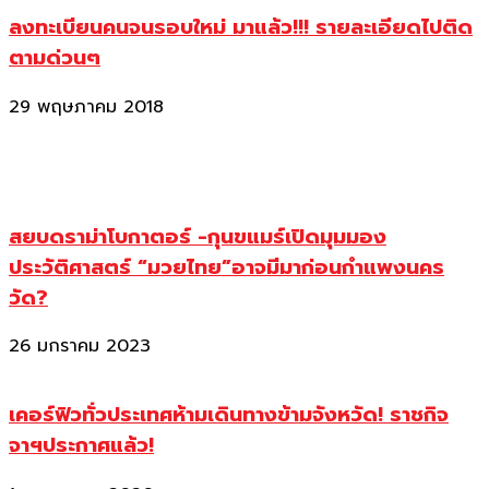
ลงทะเบียนคนจนรอบใหม่ มาแล้ว!!! รายละเอียดไปติด
ตามด่วนๆ
29 พฤษภาคม 2018
สยบดราม่าโบกาตอร์ -กุนขแมร์เปิดมุมมอง
ประวัติศาสตร์ “มวยไทย”อาจมีมาก่อนกำแพงนคร
วัด?
26 มกราคม 2023
เคอร์ฟิวทั่วประเทศห้ามเดินทางข้ามจังหวัด! ราชกิจ
จาฯประกาศแล้ว!