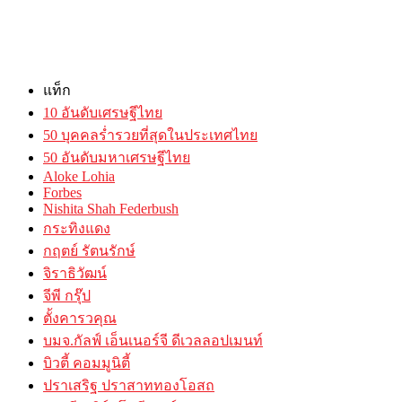
แท็ก
10 อันดับเศรษฐีไทย
50 บุคคลร่ำรวยที่สุดในประเทศไทย
50 อันดับมหาเศรษฐีไทย
Aloke Lohia
Forbes
Nishita Shah Federbush
กระทิงแดง
กฤตย์ รัตนรักษ์
จิราธิวัฒน์
จีพี กรุ๊ป
ตั้งคารวคุณ
บมจ.กัลฟ์ เอ็นเนอร์จี ดีเวลลอปเมนท์
บิวตี้ คอมมูนิตี้
ปราเสริฐ ปราสาททองโอสถ