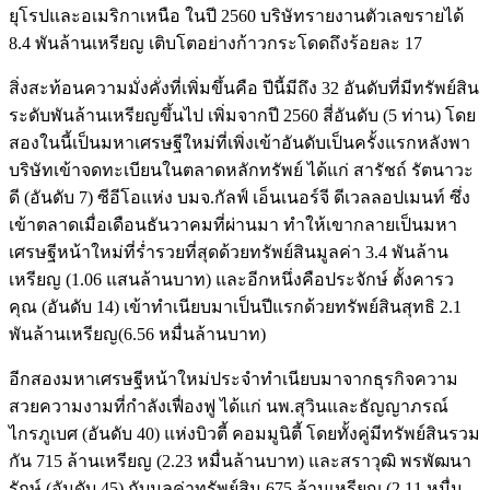
ยุโรปและอเมริกาเหนือ ในปี 2560 บริษัทรายงานตัวเลขรายได้
8.4 พันล้านเหรียญ เติบโตอย่างก้าวกระโดดถึงร้อยละ 17
สิ่งสะท้อนความมั่งคั่งที่เพิ่มขึ้นคือ ปีนี้มีถึง 32 อันดับที่มีทรัพย์สิน
ระดับพันล้านเหรียญขึ้นไป เพิ่มจากปี 2560 สี่อันดับ (5 ท่าน) โดย
สองในนี้เป็นมหาเศรษฐีใหม่ที่เพิ่งเข้าอันดับเป็นครั้งแรกหลังพา
บริษัทเข้าจดทะเบียนในตลาดหลักทรัพย์ ได้แก่ สารัชถ์ รัตนาวะ
ดี (อันดับ 7) ซีอีโอแห่ง บมจ.กัลฟ์ เอ็นเนอร์จี ดีเวลลอปเมนท์ ซึ่ง
เข้าตลาดเมื่อเดือนธันวาคมที่ผ่านมา ทำให้เขากลายเป็นมหา
เศรษฐีหน้าใหม่ที่ร่ำรวยที่สุดด้วยทรัพย์สินมูลค่า 3.4 พันล้าน
เหรียญ (1.06 แสนล้านบาท) และอีกหนึ่งคือประจักษ์ ตั้งคารว
คุณ (อันดับ 14) เข้าทำเนียบมาเป็นปีแรกด้วยทรัพย์สินสุทธิ 2.1
พันล้านเหรียญ(6.56 หมื่นล้านบาท)
อีกสองมหาเศรษฐีหน้าใหม่ประจำทำเนียบมาจากธุรกิจความ
สวยความงามที่กำลังเฟื่องฟู ได้แก่ นพ.สุวินและธัญญาภรณ์
ไกรภูเบศ (อันดับ 40) แห่งบิวตี้ คอมมูนิตี้ โดยทั้งคู่มีทรัพย์สินรวม
กัน 715 ล้านเหรียญ (2.23 หมื่นล้านบาท) และสราวุฒิ พรพัฒนา
รักษ์ (อันดับ 45) กับมูลค่าทรัพย์สิน 675 ล้านเหรียญ (2.11 หมื่น