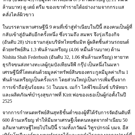
ล้านบาท) ดู เดย์ ดรีม ของเขาทำรายได้อย่างงามจากกระแส
คลั่งไคล้ผิวขาว
ในบรรดามหาเศรษฐีนี 9 คนที่เข้าสู่ทำเนียบในปีนี้ สองคนเป็นผู้ที่
กลับเข้าสู่อันดับอีกครั้งหนึ่ง ซึ่งรวมถึง สมพร จึงรุ่งเรืองกิจ
(อันดับ 28) ประธานกลุ่มบริษัทไทยซัมมิท ผู้ผลิตชิ้นส่วนรถยนต์
ด้วยทรัพย์สิน 1.3 พันล้านเหรียญ (4.06 หมื่นล้านบาท) ด้าน
Nishita Shah Federbush (อันดับ 32, 1.06 พันล้านเหรียญ) ทายาท
ธุรกิจขนส่งทางทะเลผู้กุมบังเหียนจีพี กรุ๊ป เป็นหนึ่งในมหา
เศรษฐีนีที่โดดเด่นด้วยมูลค่าทรัพย์สินของตระกูลมีมูลค่าเกิน 1
พันล้านเหรียญเป็นครั้งแรก โดยส่วนใหญ่เป็นการเพิ่มขึ้นจาก
การเข้าถือหุ้นร้อยละ 51 ในบมจ. เมก้า ไลฟ์ไซแอ็นซ์ บริษัทยา
และผลิตภัณฑ์บำรุงสุขภาพที่ Kirit พ่อของเธอเป็นผู้ก่อตั้งในปี
2525
จากการกำหนดทรัพย์สินสุทธิขั้นต่ำของผู้ที่ได้รับการจัดอันดับที่
600 ล้านเหรียญ ทำให้มีมหาเศรษฐีเจ็ดคนหลุดจากทำเนียบ 50
อภิมหาเศรษฐีไทยไปในปีนี้ รวมทั้งภวัฒน์ วิทูรปกรณ์ บมจ. อีส