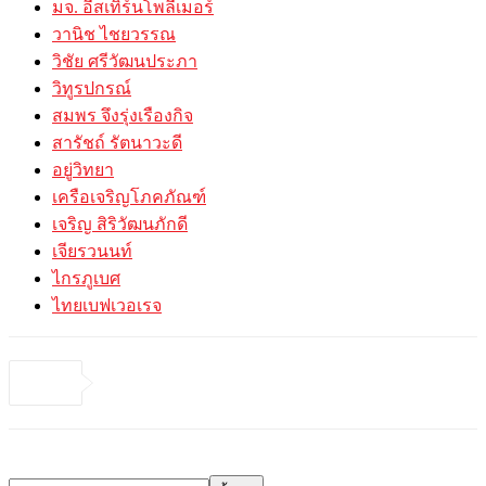
มจ. อีสเทิร์นโพลีเมอร์
วานิช ไชยวรรณ
วิชัย ศรีวัฒนประภา
วิทูรปกรณ์
สมพร จึงรุ่งเรืองกิจ
สารัชถ์ รัตนาวะดี
อยู่วิทยา
เครือเจริญโภคภัณฑ์
เจริญ สิริวัฒนภักดี
เจียรวนนท์
ไกรภูเบศ
ไทยเบฟเวอเรจ