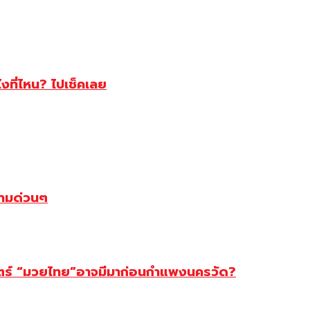
ไงที่ไหน? ไปเช็คเลย
ตามด่วนๆ
สตร์ “มวยไทย”อาจมีมาก่อนกำแพงนครวัด?