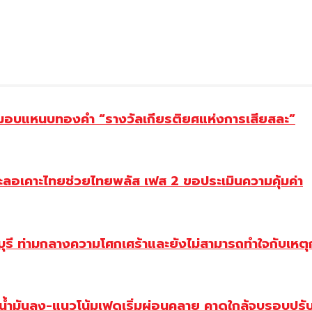
ยม มอบแหนบทองคำ “รางวัลเกียรติยศแห่งการเสียสละ”
ะลอเคาะไทยช่วยไทยพลัส เฟส 2 ขอประเมินความคุ้มค่า
ี ท่ามกลางความโศกเศร้าและยังไม่สามารถทำใจกับเหตุการ
วน้ำมันลง-แนวโน้มเฟดเริ่มผ่อนคลาย คาดใกล้จบรอบปรั