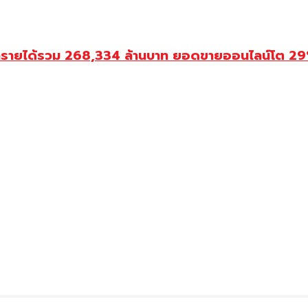
ำรายได้รวม 268,334 ล้านบาท ยอดขายออนไลน์โต 29% ป