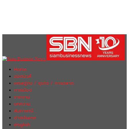
Home
ฮอตนิวส์
เศรษฐกิจ / ธุรกิจ / การตลาด
การเมือง
รายงาน
บทความ
สัมภาษณ์
ต่างประเทศ
english