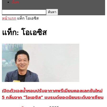
อื่นๆ
หน้าแรก
แท็ก
โอเอซิส
แท็ก: โอเอซิส
เปิดตัวเจลน้ำหอมปรับอากาศพรีเมียมคอลเลกชันใหม่
5 กลิ่นจาก “โอเอซิส” แบรนด์ยอดนิยมระดับอาเซียน