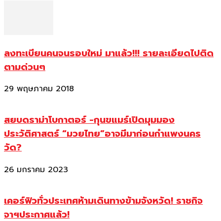
ลงทะเบียนคนจนรอบใหม่ มาแล้ว!!! รายละเอียดไปติด
ตามด่วนๆ
29 พฤษภาคม 2018
สยบดราม่าโบกาตอร์ -กุนขแมร์เปิดมุมมอง
ประวัติศาสตร์ “มวยไทย”อาจมีมาก่อนกำแพงนคร
วัด?
26 มกราคม 2023
เคอร์ฟิวทั่วประเทศห้ามเดินทางข้ามจังหวัด! ราชกิจ
จาฯประกาศแล้ว!