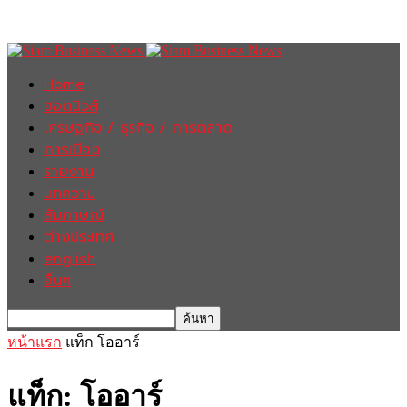
Home
ฮอตนิวส์
เศรษฐกิจ / ธุรกิจ / การตลาด
การเมือง
รายงาน
บทความ
สัมภาษณ์
ต่างประเทศ
english
อื่นๆ
หน้าแรก
แท็ก
โออาร์
แท็ก: โออาร์