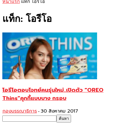
หน้าแรก
แท็ก
โอรีโอ
แท็ก: โอรีโอ
โอรีโอตอบโจทย์คนรุ่นใหม่..เปิดตัว “OREO
Thins”คุกกี้แบบบาง กรอบ
กองบรรณาธิการ
30 สิงหาคม 2017
-