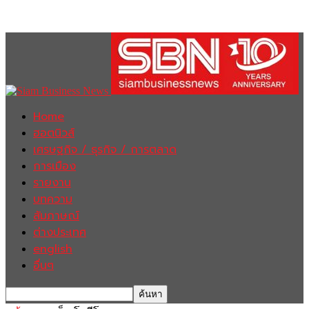
Home
ฮอตนิวส์
เศรษฐกิจ / ธุรกิจ / การตลาด
การเมือง
รายงาน
บทความ
สัมภาษณ์
ต่างประเทศ
english
อื่นๆ