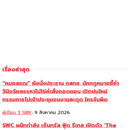
เรื่องล่าสุด
“หมอสรณ” ยังนั่งประธาน กสทช. นักกฎหมายชี้คำ
วินิจฉัยสรรหาไม่ใช่คำสั่งถอดถอน เปิดปมใหม่
กรรมการไม่เข้าประชุมจนงานสะดุด ใครรับผิด
ผู้เขียน 3 SBN
9 สิงหาคม 2026
-
SWC ผนึกกำลัง เซ็นทรัล ฟู้ด รีเทล เปิดตัว ‘The