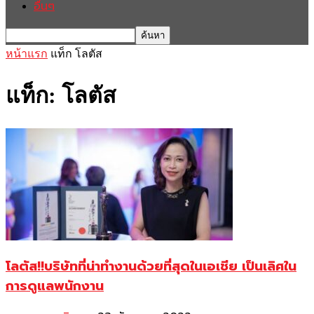
อื่นๆ
หน้าแรก
แท็ก
โลตัส
แท็ก: โลตัส
โลตัส!!บริษัทที่น่าทำงานด้วยที่สุดในเอเชีย เป็นเลิศใน
การดูแลพนักงาน