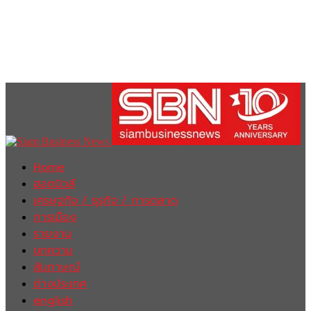
Home
ฮอตนิวส์
เศรษฐกิจ / ธุรกิจ / การตลาด
การเมือง
รายงาน
บทความ
สัมภาษณ์
ต่างประเทศ
english