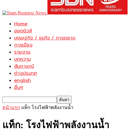
Home
ฮอตนิวส์
เศรษฐกิจ / ธุรกิจ / การตลาด
การเมือง
รายงาน
บทความ
สัมภาษณ์
ต่างประเทศ
english
อื่นๆ
หน้าแรก
แท็ก
โรงไฟฟ้าพลังงานน้ำ
แท็ก: โรงไฟฟ้าพลังงานน้ำ