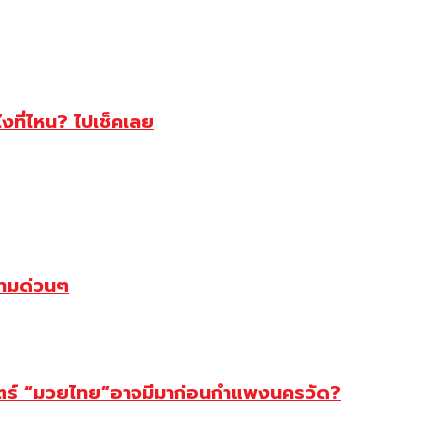
ไงที่ไหน? ไปเช็คเลย
ตามด่วนๆ
สตร์ “มวยไทย”อาจมีมาก่อนกำแพงนครวัด?