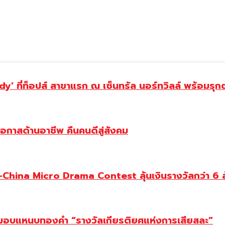
y’ ที่ท็อปส์ สาขาแรก ณ เซ็นทรัล นอร์ทวิลล์ พร้อมรุก
โอกาสด้านอาชีพ คืนคนดีสู่สังคม
ina Micro Drama Contest ลุ้นเงินรางวัลกว่า 6 ล
ยม มอบแหนบทองคำ “รางวัลเกียรติยศแห่งการเสียสละ”