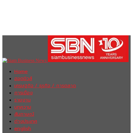
Home
ฮอตนิวส์
เศรษฐกิจ / ธุรกิจ / การตลาด
การเมือง
รายงาน
บทความ
สัมภาษณ์
ต่างประเทศ
english