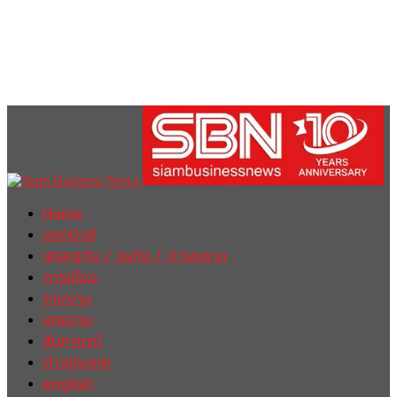
Home
ฮอตนิวส์
เศรษฐกิจ / ธุรกิจ / การตลาด
การเมือง
รายงาน
บทความ
สัมภาษณ์
ต่างประเทศ
english