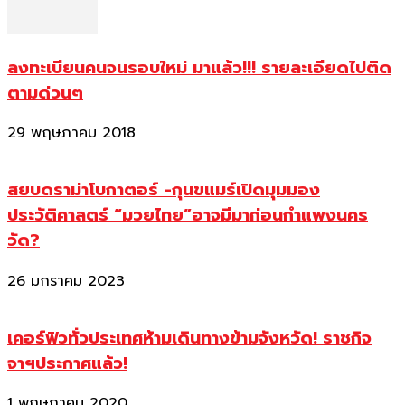
ลงทะเบียนคนจนรอบใหม่ มาแล้ว!!! รายละเอียดไปติด
ตามด่วนๆ
29 พฤษภาคม 2018
สยบดราม่าโบกาตอร์ -กุนขแมร์เปิดมุมมอง
ประวัติศาสตร์ “มวยไทย”อาจมีมาก่อนกำแพงนคร
วัด?
26 มกราคม 2023
เคอร์ฟิวทั่วประเทศห้ามเดินทางข้ามจังหวัด! ราชกิจ
จาฯประกาศแล้ว!
1 พฤษภาคม 2020