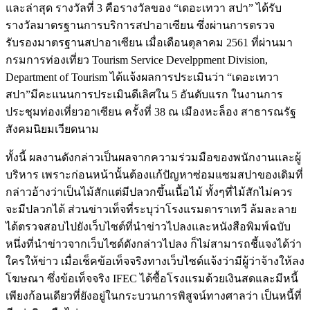
และล่าสุด รางวัลที่ 3 คือรางวัลของ “เดอะเทวา สปา” ได้รับ
รางวัลมาตรฐานการบริการสปาอาเซียน ซึ่งผ่านการตรวจ
รับรองมาตรฐานสปาอาเซียน เมื่อเดือนตุลาคม 2561 ที่ผ่านมา
กรมการท่องเที่ยว Tourism Service Develppment Division,
Department of Tourism ได้แจ้งผลการประเมินว่า “เดอะเทวา
สปา”มีคะแนนการประเมินดีเลิศใน 5 อันดับแรก ในงานการ
ประชุมท่องเที่ยวอาเซียน ครั้งที่ 38 ณ เมืองหะล็อง สาธารณรัฐ
สังคมนิยมเวียดนาม
ทั้งนี้ ผลงานดังกล่าวเป็นผลจากความร่วมมือของพนักงานและผู้
บริหาร เพราะก่อนหน้านั้นต้องแก้ปัญหาซ่อมแซมสปาของเดิมที่
กล่าวอ้างว่าเป็นไม้สักแต่มีปลวกขึ้นเนื้อไม้ ทั้งๆที่ไม้สักไม่ควร
จะมีปลวกได้ ส่วนข่าวเท็จที่ระบุว่าโรงแรมดาราเทวี ล้มละลาย
ได้ตรวจสอบไปยังเว็บไซต์ที่นำข่าวไปลงและหนังสือพิมพ์ฉบับ
หนึ่งที่นำข่าวจากเว็บไซด์ดังกล่าวไปลง ก็ไม่สามารถชี้แจงได้ว่า
ใครให้ข่าว เมื่อเช็คข้อเท็จจริงทางเว็บไซด์แจ้งว่ามีผู้ว่าจ้างให้ลง
โฆษณา ซึ่งข้อเท็จจริง IFEC ได้ซื้อโรงแรมด้วยเงินสดและมีหนี้
เพียงก้อนเดียวที่ยังอยู่ในกระบวนการพิสูจน์ทางศาลว่า เป็นหนี้ที่