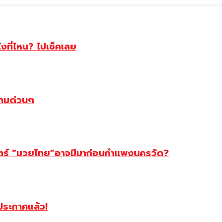
ไงที่ไหน? ไปเช็คเลย
ตามด่วนๆ
สตร์ “มวยไทย”อาจมีมาก่อนกำแพงนครวัด?
ฯประกาศแล้ว!