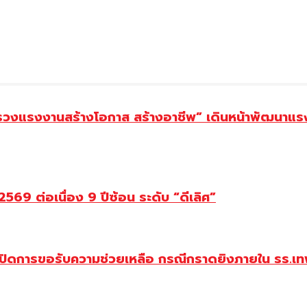
ทรวงแรงงานสร้างโอกาส สร้างอาชีพ” เดินหน้าพัฒนาแรง
69 ต่อเนื่อง 9 ปีซ้อน ระดับ “ดีเลิศ”
ปิดการขอรับความช่วยเหลือ กรณีกราดยิงภายใน รร.เทพ