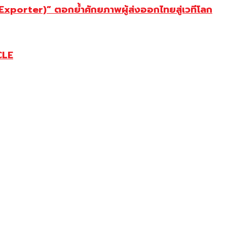
porter)” ตอกย้ำศักยภาพผู้ส่งออกไทยสู่เวทีโลก
CLE