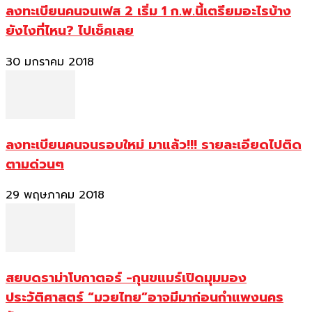
ลงทะเบียนคนจนเฟส 2 เริ่ม 1 ก.พ.นี้เตรียมอะไรบ้าง
ยังไงที่ไหน? ไปเช็คเลย
30 มกราคม 2018
ลงทะเบียนคนจนรอบใหม่ มาแล้ว!!! รายละเอียดไปติด
ตามด่วนๆ
29 พฤษภาคม 2018
สยบดราม่าโบกาตอร์ -กุนขแมร์เปิดมุมมอง
ประวัติศาสตร์ “มวยไทย”อาจมีมาก่อนกำแพงนคร