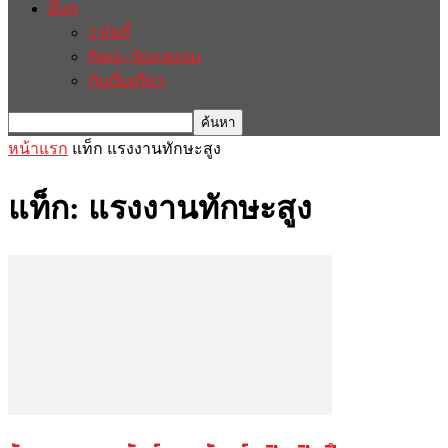
อื่นๆ
วาไรตี้
ศิลปะ-วัฒนธรรม
กินดื่มเที่ยว
หน้าแรก
แท็ก
แรงงานทักษะสูง
แท็ก: แรงงานทักษะสูง