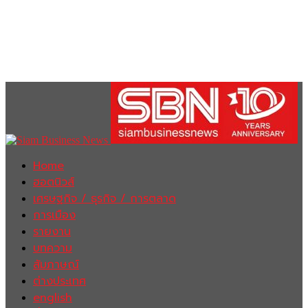
Home
ฮอตนิวส์
เศรษฐกิจ / ธุรกิจ / การตลาด
การเมือง
รายงาน
บทความ
สัมภาษณ์
ต่างประเทศ
english