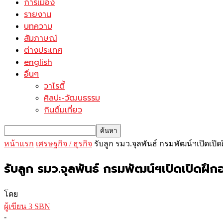
การเมือง
รายงาน
บทความ
สัมภาษณ์
ต่างประเทศ
english
อื่นๆ
วาไรตี้
ศิลปะ-วัฒนธรรม
กินดื่มเที่ยว
หน้าแรก
เศรษฐกิจ / ธุรกิจ
รับลูก รมว.จุลพันธ์ กรมพัฒน์ฯเปิดเป
รับลูก รมว.จุลพันธ์ กรมพัฒน์ฯเปิดเปิดฝึ
โดย
ผู้เขียน 3 SBN
-