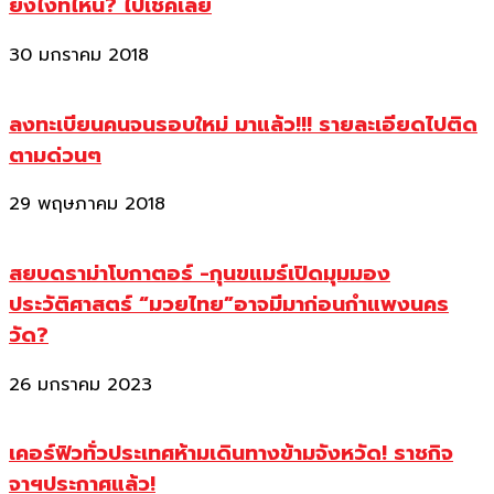
ยังไงที่ไหน? ไปเช็คเลย
30 มกราคม 2018
ลงทะเบียนคนจนรอบใหม่ มาแล้ว!!! รายละเอียดไปติด
ตามด่วนๆ
29 พฤษภาคม 2018
สยบดราม่าโบกาตอร์ -กุนขแมร์เปิดมุมมอง
ประวัติศาสตร์ “มวยไทย”อาจมีมาก่อนกำแพงนคร
วัด?
26 มกราคม 2023
เคอร์ฟิวทั่วประเทศห้ามเดินทางข้ามจังหวัด! ราชกิจ
จาฯประกาศแล้ว!