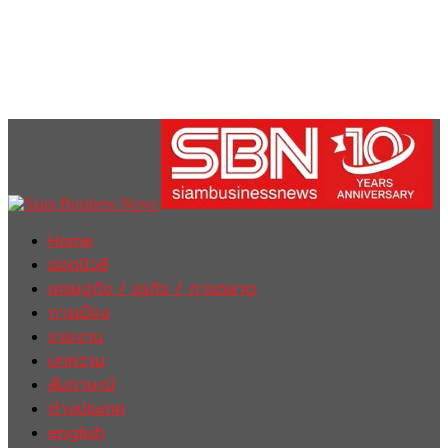
Home
ฮอตนิวส์
เศรษฐกิจ / ธุรกิจ / การตลาด
การเมือง
รายงาน
บทความ
สัมภาษณ์
ต่างประเทศ
english